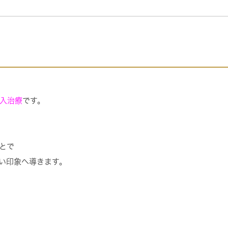
入治療
です。
とで
い印象へ導きます。