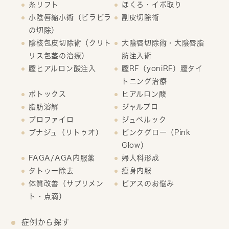
糸リフト
ほくろ・イボ取り
小陰唇縮小術（ビラビラ
副皮切除術
の切除）
陰核包皮切除術（クリト
大陰唇切除術・大陰唇脂
リス包茎の治療）
肪注入術
膣ヒアルロン酸注入
膣RF（yoniRF）膣タイ
トニング治療
ボトックス
ヒアルロン酸
脂肪溶解
ジャルプロ
プロファイロ
ジュベルック
ブナジュ（リトゥオ）
ピンクグロー（Pink
Glow）
FAGA/AGA内服薬
婦人科形成
タトゥー除去
痩身内服
体質改善（サプリメン
ピアスのお悩み
ト・点滴）
症例から探す