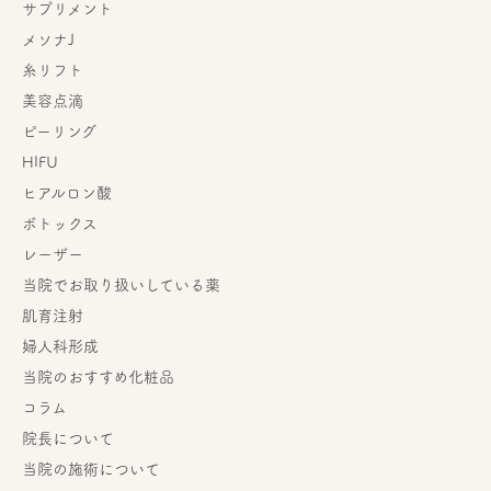
サプリメント
メソナJ
糸リフト
美容点滴
ピーリング
HIFU
ヒアルロン酸
ボトックス
レーザー
当院でお取り扱いしている薬
肌育注射
婦人科形成
当院のおすすめ化粧品
コラム
院長について
当院の施術について