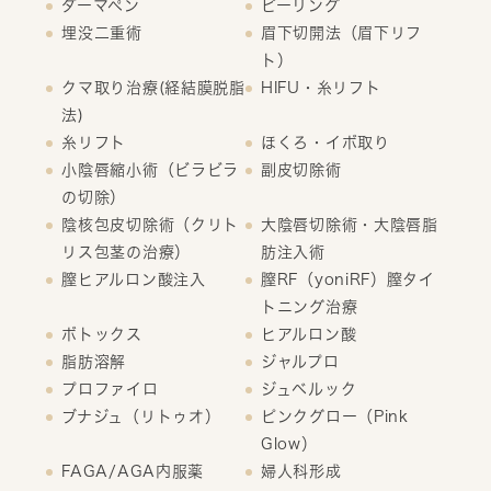
ダーマペン
ピーリング
埋没二重術
眉下切開法（眉下リフ
ト）
クマ取り治療(経結膜脱脂
HIFU・糸リフト
法)
糸リフト
ほくろ・イボ取り
小陰唇縮小術（ビラビラ
副皮切除術
の切除）
陰核包皮切除術（クリト
大陰唇切除術・大陰唇脂
リス包茎の治療）
肪注入術
膣ヒアルロン酸注入
膣RF（yoniRF）膣タイ
トニング治療
ボトックス
ヒアルロン酸
脂肪溶解
ジャルプロ
プロファイロ
ジュベルック
ブナジュ（リトゥオ）
ピンクグロー（Pink
Glow）
FAGA/AGA内服薬
婦人科形成