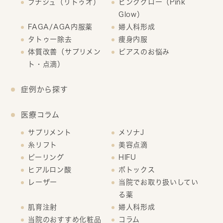
ブナジュ（リトゥオ）
ピンクグロー（Pink
Glow）
FAGA/AGA内服薬
婦人科形成
タトゥー除去
痩身内服
体質改善（サプリメン
ピアスのお悩み
ト・点滴）
症例から探す
医療コラム
サプリメント
メソナJ
糸リフト
美容点滴
ピーリング
HIFU
ヒアルロン酸
ボトックス
レーザー
当院でお取り扱いしてい
る薬
肌育注射
婦人科形成
当院のおすすめ化粧品
コラム