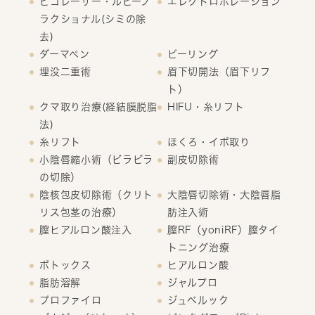
ピコレーザー・ルビーフ
エレクトロポレーション
ラクショナル(シミの除
去)
ダーマペン
ピーリング
埋没二重術
眉下切開法（眉下リフ
ト）
クマ取り治療(経結膜脱脂
HIFU・糸リフト
法)
糸リフト
ほくろ・イボ取り
小陰唇縮小術（ビラビラ
副皮切除術
の切除）
陰核包皮切除術（クリト
大陰唇切除術・大陰唇脂
リス包茎の治療）
肪注入術
膣ヒアルロン酸注入
膣RF（yoniRF）膣タイ
トニング治療
ボトックス
ヒアルロン酸
脂肪溶解
ジャルプロ
プロファイロ
ジュベルック