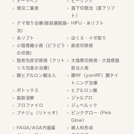
ダーマペン
ピーリング
埋没二重術
眉下切開法（眉下リフ
ト）
クマ取り治療(経結膜脱脂
HIFU・糸リフト
法)
糸リフト
ほくろ・イボ取り
小陰唇縮小術（ビラビラ
副皮切除術
の切除）
陰核包皮切除術（クリト
大陰唇切除術・大陰唇脂
リス包茎の治療）
肪注入術
膣ヒアルロン酸注入
膣RF（yoniRF）膣タイ
トニング治療
ボトックス
ヒアルロン酸
脂肪溶解
ジャルプロ
プロファイロ
ジュベルック
ブナジュ（リトゥオ）
ピンクグロー（Pink
Glow）
FAGA/AGA内服薬
婦人科形成