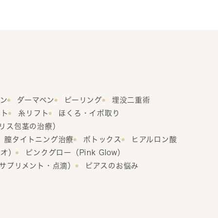
ン
ダーマペン
ピーリング
埋没二重術
フト
糸リフト
ほくろ・イボ取り
リス包茎の治療）
RF）膣タイトニング治療
ボトックス
ヒアルロン酸
ゥオ）
ピンクグロー（Pink Glow）
サプリメント・点滴）
ピアスのお悩み