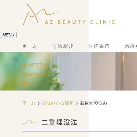
MENU
ホーム
医師紹介
医院案内
治療
Home
Doctor
Clinic
Tr
WEB予約
Instagram
LINE
ホーム
お悩みから探す
お目元の悩み
二重埋没法