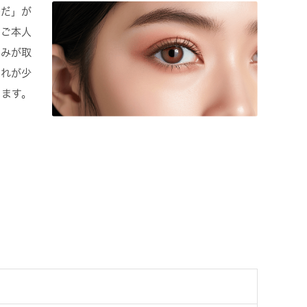
ひだ」が
、ご本人
休みが取
腫れが少
ります。