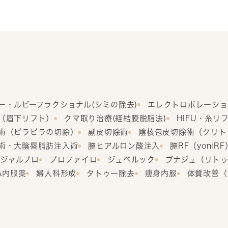
ー・ルビーフラクショナル(シミの除去)
エレクトロポレーショ
（眉下リフト）
クマ取り治療(経結膜脱脂法)
HIFU・糸リ
術（ビラビラの切除）
副皮切除術
陰核包皮切除術（クリト
術・大陰唇脂肪注入術
膣ヒアルロン酸注入
膣RF（yoni
ジャルプロ
プロファイロ
ジュベルック
ブナジュ（リト
GA内服薬
婦人科形成
タトゥー除去
痩身内服
体質改善（