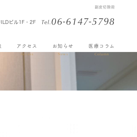
副皮切除術
06-6147-5798
Tel.
ILDビル1F・2F
表
アクセス
お知らせ
医療コラム
Access
News
Column